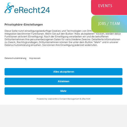
EVENTS
JOBS / TEAM
THERME
KONTAKT & ANFAHRT