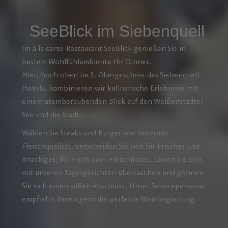
SeeBlick im Siebenquell
Im à la carte-Restaurant SeeBlick genießen Sie in
bestem Wohlfühlambiente Ihr Dinner.
Hier, hoch oben im 3. Obergeschoss des Siebenquell
Hotels, kombinieren wir kulinarische Erlebnisse mit
einem atemberaubenden Blick auf den Weißenstädter
See und die Stadt.
Wählen Sie Steaks und Burger von höchster
Fleischqualität, entscheiden Sie sich für Frisches und
Knackiges, für Fisch oder Fleischloses. Lassen Sie sich
mit unseren Tagesgerichten überraschen und gönnen
Sie sich einen süßen Abschluss. Unser Servicepersonal
empfiehlt Ihnen gern die perfekte Weinbegleitung.