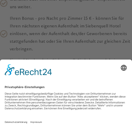
uns weiter.
Ihren Bonus - pro Nacht pro Zimmer 15 € - können Sie für
Ihren nächsten eigenen Aufenthalt im Siebenquell Hotel
einlösen, wenn der Aufenthalt des/der Geworbenen bereits
stattgefunden hat oder Sie Ihren Aufenthalt zur gleichen Zeit
verbringen.
Sie sind Neukunde im Siebenquell. Sie haben noch keine
Nacht im Siebenquell Hotel verbracht.
Sie nennen bei Ihrer Buchung (Mindestaufenthalt 2 Nächte)
den Namen des Werbenden und geben bei Check-In Ihre
Empfehlungskarte ausgefüllt an der Hotelrezeption ab.
Auch Sie können neue Gäste werben und sich für Ihre
weiteren Aufenthalte ein Guthaben sichern.