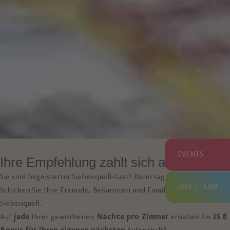
EVENTS
Ihre Empfehlung zahlt sich aus!
Sie sind begeisterter Siebenquell-Gast? Dann sagen Sie es weiter!
JOBS / TEAM
Schicken Sie Ihre Freunde, Bekannten und Familie auf ReiseZeit ins
Siebenquell.
Auf
jede
Ihrer geworbenen
Nächte pro Zimmer
erhalten Sie
15 €