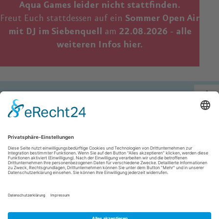
Aqua Games leider nicht stattfinden.
Freut Euch stattdessen auf ein
Sommer Open Air
mit DJ im Siebenquell
am
22.08.2026
-
alle
weiteren Infos hier.
Sie sind hier:
Home
»
Therme
»
Aqua Games 2026
Hotel
Rezeption Tel. 09253 95460 0
Reservierung Tel. 09253 95460 1012
Therme