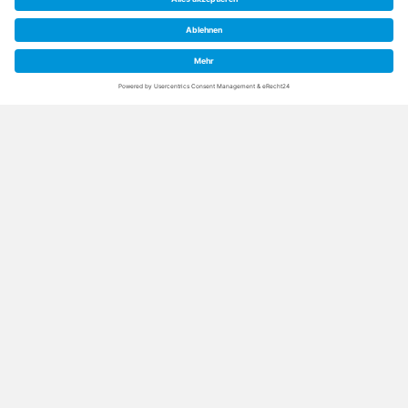
Täglich 10 – 22 Uhr
Thermenkasse Tel. 09253 95460 3020
Fitness-Studio
Täglich 10 – 22 Uhr
Betreuungszeiten:
siehe Kursplan
Tel. 09253 95460 3030
Beauty & SPA und Medical Wellness
Montag – Sonntag 8:30 – 18:00 Uhr
Terminvereinbarung: 9:00 – 17:00 Uhr
Tel. 09253 95460 3053