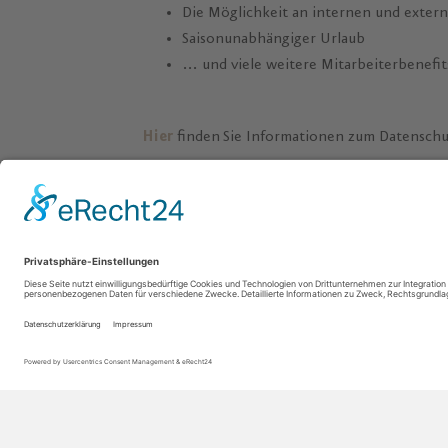
Die Möglichkeit an internen und exter
Saisonunabhängiger Urlaub
… und viele weitere Mitarbeiterbenefit
Hier
finden Sie Informationen zum Datensch
Sie sind hier:
Home
»
Hotel
»
Jobs
»
Mitarbeiter SPA 
Hotel
Therme
Rezeption Tel. 09253 95460 0
Täglich 10
Reservierung Tel. 09253 95460 1012
Thermenka