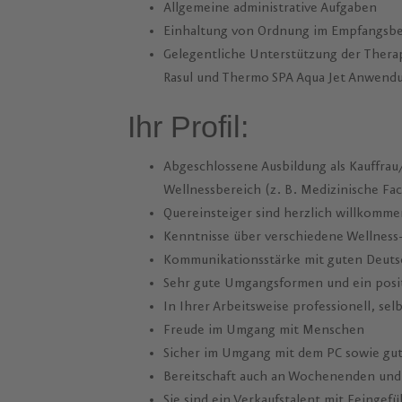
Allgemeine administrative Aufgaben
Einhaltung von Ordnung im Empfangsbe
Gelegentliche Unterstützung der Ther
Rasul und Thermo SPA Aqua Jet Anwend
Ihr Profil:
Abgeschlossene Ausbildung als Kauffrau
Wellnessbereich (z. B. Medizinische Fa
Quereinsteiger sind herzlich willkomme
Kenntnisse über verschiedene Wellnes
Kommunikationsstärke mit guten Deuts
Sehr gute Umgangsformen und ein posit
In Ihrer Arbeitsweise professionell, selb
Freude im Umgang mit Menschen
Sicher im Umgang mit dem PC sowie gu
Bereitschaft auch an Wochenenden und 
Sie sind ein Verkaufstalent mit Feingefü