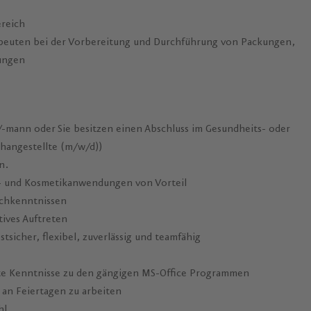
reich
apeuten bei der Vorbereitung und Durchführung von Packungen,
ungen
/-mann oder Sie besitzen einen Abschluss im Gesundheits- oder
changestellte (m/w/d))
n.
s- und Kosmetikanwendungen von Vorteil
chkenntnissen
ives Auftreten
stsicher, flexibel, zuverlässig und teamfähig
te Kenntnisse zu den gängigen MS-Office Programmen
an Feiertagen zu arbeiten
hl.