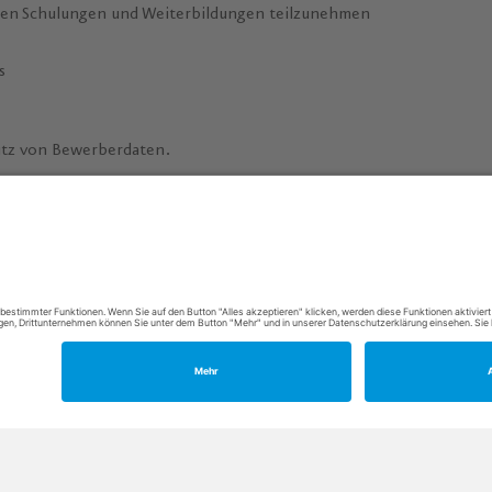
nen Schulungen und Weiterbildungen teilzunehmen
s
utz von Bewerberdaten.
Rezeption (m/w/d)
Fitness-Studio
 – 22 Uhr
Täglich 10 – 22 Uhr
sse Tel. 09253 95460 3020
Betreuungszeiten:
siehe Kursp
Tel. 09253 95460 3030