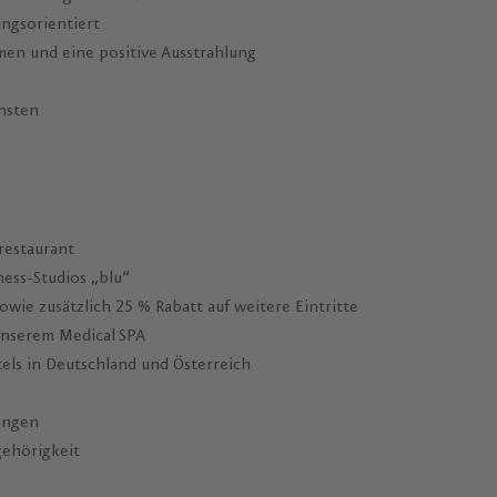
ungsorientiert
en und eine positive Ausstrahlung
nsten
restaurant
ess-Studios „blu“
wie zusätzlich 25 % Rabatt auf weitere Eintritte
 unserem Medical SPA
els in Deutschland und Österreich
ungen
gehörigkeit