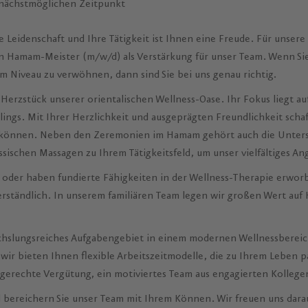
 nächstmöglichen Zeitpunkt
e Leidenschaft und Ihre Tätigkeit ist Ihnen eine Freude. Für unser
 Hamam-Meister (m/w/d) als Verstärkung für unser Team. Wenn Sie 
m Niveau zu verwöhnen, dann sind Sie bei uns genau richtig.
 Herzstück unserer orientalischen Wellness-Oase. Ihr Fokus liegt a
ings. Mit Ihrer Herzlichkeit und ausgeprägten Freundlichkeit schaf
 können. Neben den Zeremonien im Hamam gehört auch die Unterst
sischen Massagen zu Ihrem Tätigkeitsfeld, um unser vielfältiges A
r oder haben fundierte Fähigkeiten in der Wellness-Therapie erwor
tverständlich. In unserem familiären Team legen wir großen Wert auf 
hslungsreiches Aufgabengebiet in einem modernen Wellnessbereich,
 wir bieten Ihnen flexible Arbeitszeitmodelle, die zu Ihrem Leben pa
gsgerechte Vergütung, ein motiviertes Team aus engagierten Kollege
d bereichern Sie unser Team mit Ihrem Können. Wir freuen uns dara