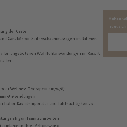
Haben wi
freut sic
uung der Gäste
 und Ganzkörper-Seifenschaummassagen im Rahmen
i allen angebotenen Wohlfühlanwendungen im Resort
nsilien
 oder Wellness-Therapeut (m/w/d)
Hamam-Anwendungen
ei hoher Raumtemperatur und Luftfeuchtigkeit zu
istungsfähigen Team zu arbeiten
d teamfähig in Ihrer Arbeitsweise