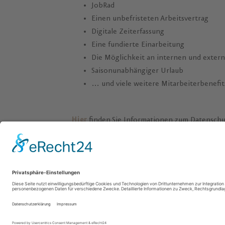
JobRad
Einen unbefristeten Arbeitsvertrag
Digitale Zeiterfassung
Eine fundierte Einarbeitung
Die Möglichkeit an internen und exter
Saisonunabhängiger Urlaub
… und viele weitere Mitarbeiterbenefit
Hier
finden Sie Informationen zum Datensch
Sie sind hier:
Home
»
Hotel
»
Jobs
»
Hamam-Meister (