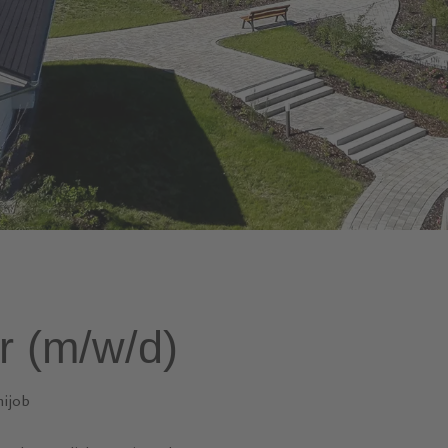
 (m/w/d)
nijob