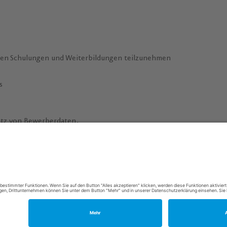
nen Schulungen und Weiterbildungen teilzunehmen
s
utz von Bewerberdaten.
m/w/d)