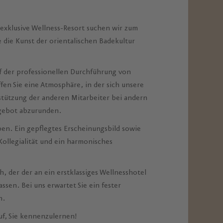
e exklusive Wellness-Resort suchen wir zum
die Kunst der orientalischen Badekultur
uf der professionellen Durchführung von
fen Sie eine Atmosphäre, in der sich unsere
ützung der anderen Mitarbeiter bei andern
ngebot abzurunden.
ben. Ein gepflegtes Erscheinungsbild sowie
Kollegialität und ein harmonisches
 der der an ein erstklassiges Wellnesshotel
ssen. Bei uns erwartet Sie ein fester
n.
uf, Sie kennenzulernen!