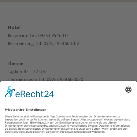
Hotel
Rezeption Tel. 09253 95460 0
Reservierung Tel. 09253 95460 1012
Therme
Täglich 10 – 22 Uhr
Thermenkasse Tel. 09253 95460 3020
Fitness-Studio
Täglich 10 – 22 Uhr
Betreuungszeiten:
siehe Kursplan
Tel. 09253 95460 3030