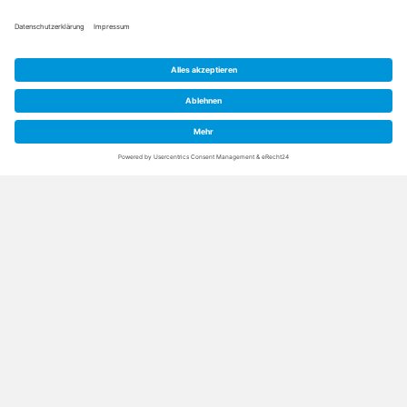
Beauty & SPA und Medical Wellness
Montag – Sonntag 8:30 – 18:00 Uhr
Terminvereinbarung: 9:00 – 17:00 Uhr
Tel. 09253 95460 3053
BUCHEN
NEWSLETTER
AGB
WIDERRUFSBELEHRUNG
VERSAND- UND LIEFERBEDINGUNGEN